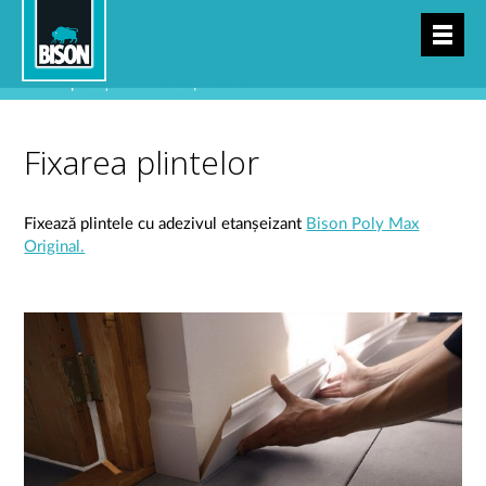
Sari
la
conținut
›
Aplicații
›
Fixarea plintelor
Fixarea plintelor
Fixează plintele cu adezivul etanșeizant
Bison Poly Max
Original.