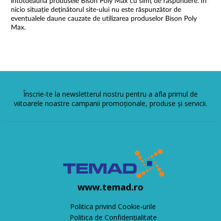
întotdeauna produsele Bison Poly Max cu simț de răspundere. În
nicio situație deținătorul site-ului nu este răspunzător de
eventualele daune cauzate de utilizarea produselor Bison Poly
Max.
Înscrie-te la newsletterul nostru pentru a afla primul de
viitoarele noastre campanii promoționale, produse și servicii.
www.temad.ro
Politica privind Cookie-urile
Politica de Confidențialitate