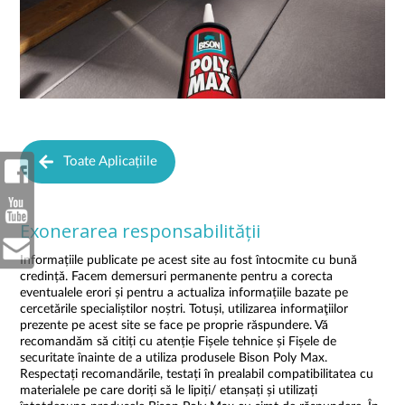
Toate Aplicațiile
Exonerarea responsabilității
Informațiile publicate pe acest site au fost întocmite cu bună
credință. Facem demersuri permanente pentru a corecta
eventualele erori și pentru a actualiza informațiile bazate pe
cercetările specialiștilor noștri. Totuși, utilizarea informaţiilor
prezente pe acest site se face pe proprie răspundere. Vă
recomandăm să citiți cu atenție Fișele tehnice și Fișele de
securitate înainte de a utiliza produsele Bison Poly Max.
Respectați recomandările, testați în prealabil compatibilitatea cu
materialele pe care doriți să le lipiți/ etanșați și utilizați